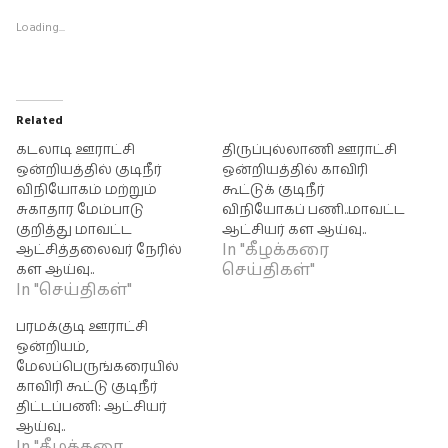
Loading...
Related
கடலாடி ஊராட்சி
திருப்புல்லாணி ஊராட்சி
ஒன்றியத்தில் குடிநீர்
ஒன்றியத்தில் காவிரி
விநியோகம் மற்றும்
கூட்டுக் குடிநீர்
சுகாதார மேம்பாடு
விநியோகப் பணி..மாவட்ட
குறித்து மாவட்ட
ஆட்சியர் கள ஆய்வு..
In "கீழக்கரை
ஆட்சித்தலைவர் நேரில்
செய்திகள்"
கள ஆய்வு..
In "செய்திகள்"
பரமக்குடி ஊராட்சி
ஒன்றியம்,
மேலப்பெருங்கரையில்
காவிரி கூட்டு குடிநீர்
திட்டப்பணி: ஆட்சியர்
ஆய்வு..
In "கீழக்கரை