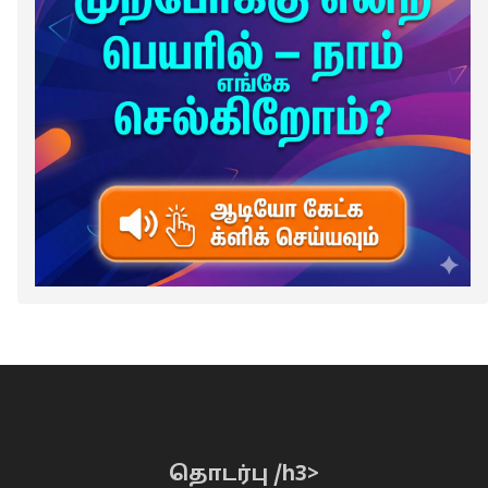
தொடர்பு /h3>