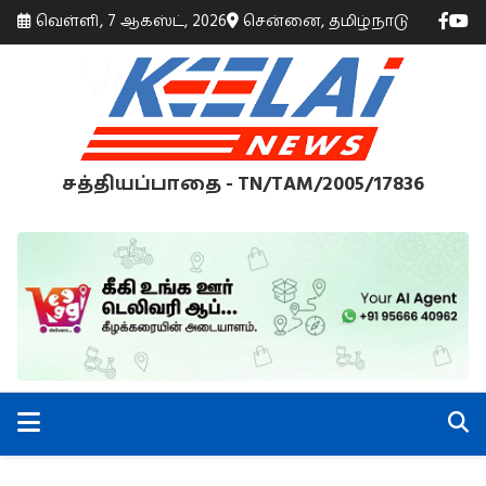
வெள்ளி, 7 ஆகஸ்ட், 2026
சென்னை, தமிழ்நாடு
சத்தியப்பாதை - TN/TAM/2005/17836