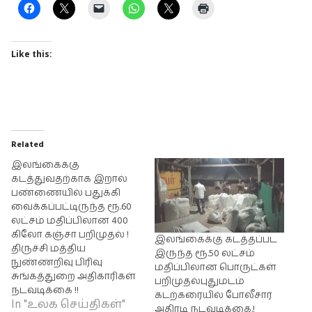
Like this:
Related
இலங்கைக்கு
கடத்துவதற்காக இறால்
பண்ணையில் பதுக்கி
வைக்கப்பட்டிருந்த ரூ.60
லட்சம் மதிப்பிலான 400
கிலோ கஞ்சா பறிமுதல் !
இலங்கைக்கு கடத்தப்பட
திருச்சி மத்திய
இருந்த ரூ.50 லட்சம்
நுண்ணறிவு பிரிவு
மதிப்பிலான பொருட்கள்
சுங்கத்துறை அதிகாரிகள்
பறிமுதல்புதுமடம்
நடவடிக்கை !!
கடற்கரையில் போலீசார்
In "உலக செய்திகள்"
அதிரடி நடவடிக்கை.!