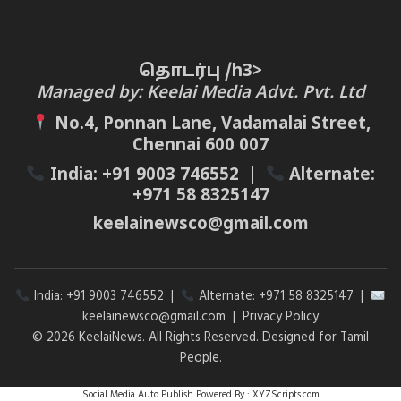
தொடர்பு /h3>
Managed by: Keelai Media Advt. Pvt. Ltd
No.4, Ponnan Lane, Vadamalai Street,
Chennai 600 007
India:
+91 9003 746552
|
Alternate:
+971 58 8325147
keelainewsco@gmail.com
India:
+91 9003 746552
|
Alternate:
+971 58 8325147
|
keelainewsco@gmail.com
|
Privacy Policy
© 2026 KeelaiNews. All Rights Reserved. Designed for Tamil
People.
Social Media Auto Publish
Powered By :
XYZScripts.com