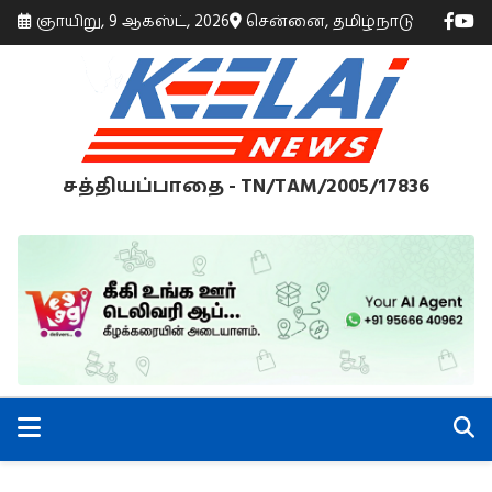
ஞாயிறு, 9 ஆகஸ்ட், 2026
சென்னை, தமிழ்நாடு
சத்தியப்பாதை - TN/TAM/2005/17836