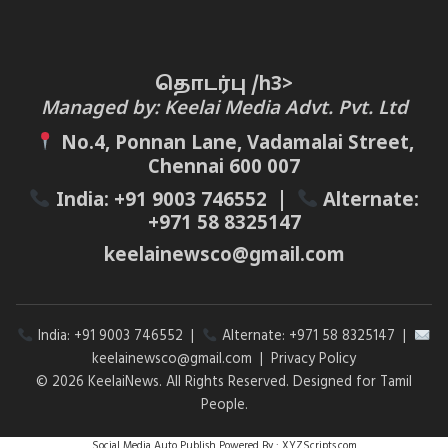
தொடர்பு /h3>
Managed by: Keelai Media Advt. Pvt. Ltd
No.4, Ponnan Lane, Vadamalai Street,
Chennai 600 007
India:
+91 9003 746552
|
Alternate:
+971 58 8325147
keelainewsco@gmail.com
India:
+91 9003 746552
|
Alternate:
+971 58 8325147
|
keelainewsco@gmail.com
|
Privacy Policy
© 2026 KeelaiNews. All Rights Reserved. Designed for Tamil
People.
Social Media Auto Publish
Powered By :
XYZScripts.com