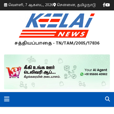
வெள்ளி, 7 ஆகஸ்ட், 2026
சென்னை, தமிழ்நாடு
சத்தியப்பாதை - TN/TAM/2005/17836