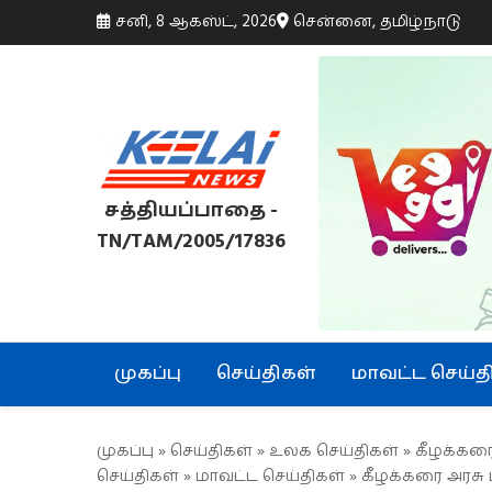
சனி, 8 ஆகஸ்ட், 2026
சென்னை, தமிழ்நாடு
சத்தியப்பாதை -
TN/TAM/2005/17836
முகப்பு
செய்திகள்
மாவட்ட செய்த
முகப்பு
»
செய்திகள்
»
உலக செய்திகள்
»
கீழக்கரை
செய்திகள்
»
மாவட்ட செய்திகள்
» கீழக்கரை அரசு 