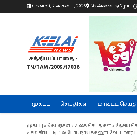
வெள்ளி, 7 ஆகஸ்ட், 2026
சென்னை, தமிழ்நாட
சத்தியப்பாதை -
TN/TAM/2005/17836
முகப்பு
செய்திகள்
மாவட்ட செய்த
முகப்பு
»
செய்திகள்
»
உலக செய்திகள்
»
தேசிய செ
» சிவகிரிபட்டியில் போடிநாயக்கனூர் வேட்பாளர் ப