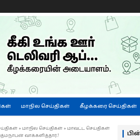
ு
ிகள்
மாநில செய்திகள்
கீழக்கரை செய்திகள்
ய்திகள்
»
மாநில செய்திகள்
»
மாவட்ட செய்திகள்
பி
த்மநாபன் வாக்களித்தார்.!