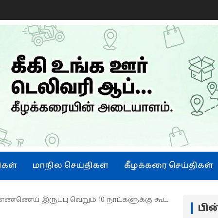
ிகள்
மாநில செய்திகள்
கீழக்கரை செய்திகள்
 எண்ணெய் இருப்பு வெறும் 10 நாட்களுக்கு கூட
பி