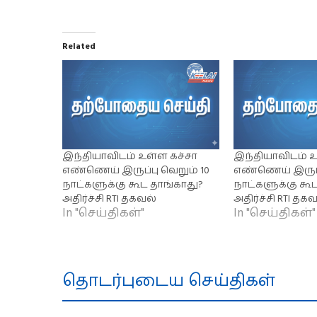
Related
இந்தியாவிடம் உள்ள கச்சா
இந்தியாவிடம் உ
எண்ணெய் இருப்பு வெறும் 10
எண்ணெய் இருப்ப
நாட்களுக்கு கூட தாங்காது?
நாட்களுக்கு கூ
அதிர்ச்சி RTI தகவல்
அதிர்ச்சி RTI தக
In "செய்திகள்"
In "செய்திகள்"
தொடர்புடைய செய்திகள்