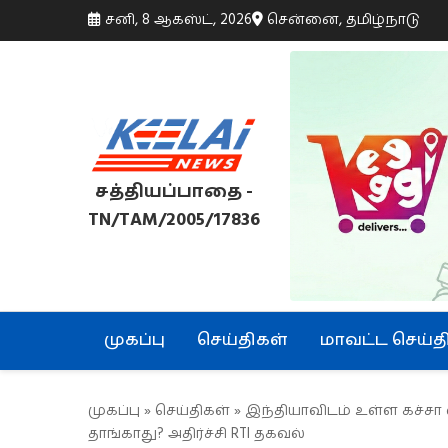
சனி, 8 ஆகஸ்ட், 2026
சென்னை, தமிழ்நாடு
சத்தியப்பாதை -
TN/TAM/2005/17836
முகப்பு
செய்திகள்
மாவட்ட செய்த
முகப்பு
»
செய்திகள்
» இந்தியாவிடம் உள்ள கச்சா
தாங்காது? அதிர்ச்சி RTI தகவல்