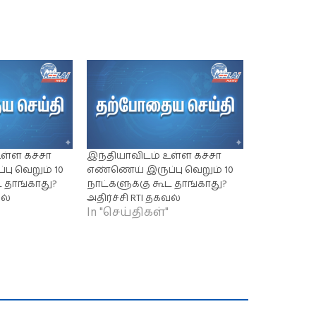
ள்ள கச்சா
இந்தியாவிடம் உள்ள கச்சா
ு வெறும் 10
எண்ணெய் இருப்பு வெறும் 10
ட தாங்காது?
நாட்களுக்கு கூட தாங்காது?
வல்
அதிர்ச்சி RTI தகவல்
In "செய்திகள்"