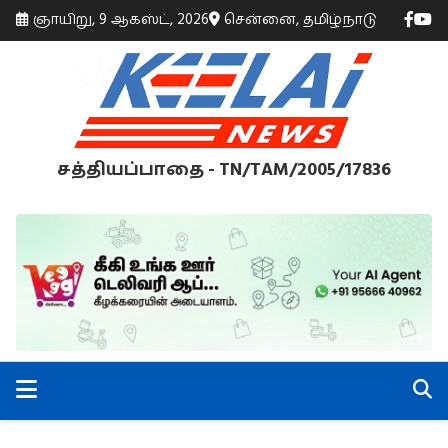
ஞாயிறு, 9 ஆகஸ்ட், 2026
சென்னை, தமிழ்நாடு
சத்தியப்பாதை - TN/TAM/2005/17836