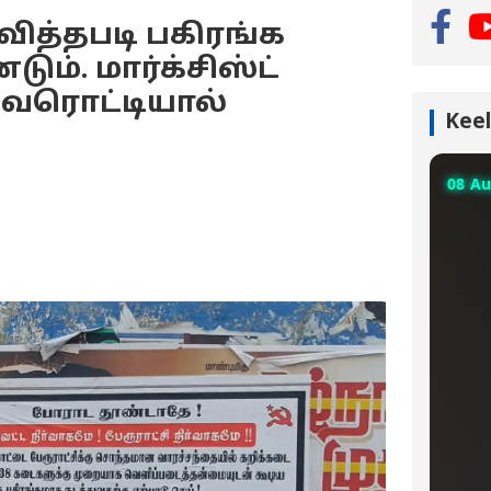
ித்தபடி பகிரங்க
ம். மார்க்சிஸ்ட்
சுவரொட்டியால்
Keel