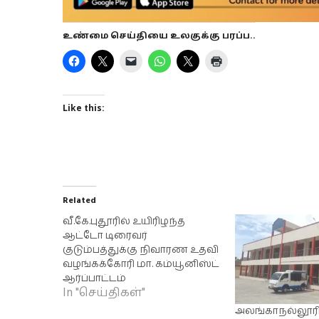
உண்மை செய்தியை உலகுக்கு பரப்ப..
Like this:
Related
வீ.கே.புதூரில் உயிரிழந்த
ஆட்டோ டிரைவர்
குடும்பத்துக்கு நிவாரண உதவி
வழங்கக்கோரி மா. கம்யூனிஸ்ட்
ஆர்ப்பாட்டம்
In "செய்திகள்"
அலங்காநல்லூரில