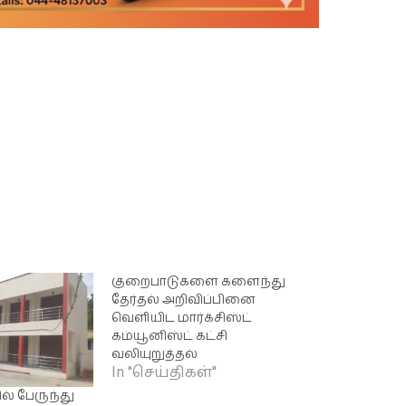
குறைபாடுகளை களைந்து
தேர்தல் அறிவிப்பினை
வெளியிட மார்க்சிஸ்ட்
கம்யூனிஸ்ட் கட்சி
வலியுறுத்தல்
In "செய்திகள்"
் பேருந்து