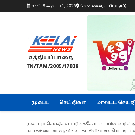
சனி, 8 ஆகஸ்ட், 2026
சென்னை, தமிழ்நாடு
சத்தியப்பாதை -
TN/TAM/2005/17836
முகப்பு
செய்திகள்
மாவட்ட செய்த
முகப்பு
»
செய்திகள்
» நிலக்கோட்டையில் அறிவித்
மார்க்சிஸ்ட் கம்யூனிஸ்ட் கட்சியின் சுவரொட்டியால