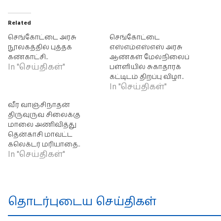
Related
செங்கோட்டை அரசு
செங்கோட்டை
நூலகத்தில் புத்தக
எஸ்எம்எஸ்எஸ் அரசு
கண்காட்சி..
ஆண்கள் மேல்நிலைப்
In "செய்திகள்"
பள்ளியில் சுகாதாரக்
கட்டிடம் திறப்பு விழா..
In "செய்திகள்"
வீர வாஞ்சிநாதன்
திருவுருவ சிலைக்கு
மாலை அணிவித்து
தென்காசி மாவட்ட
கலெக்டர் மரியாதை..
In "செய்திகள்"
தொடர்புடைய செய்திகள்