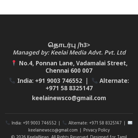
தொடர்பு /h3>
Managed by: Keelai Media Advt. Pvt. Ltd
No.4, Ponnan Lane, Vadamalai Street,
Chennai 600 007
India:
+91 9003 746552
|
Alternate:
+971 58 8325147
keelainewsco@gmail.com
India:
+91 9003 746552
|
Alternate:
+971 58 8325147
|
keelainewsco@gmail.com
|
Privacy Policy
© 2026 KeelaiNews. All Rights Reserved. Designed for Tamil