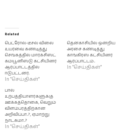
Related
பெட்ரோல்-டீசல் விலை
தென்காசியில் ஒன்றிய
உயர்வை கண்டித்து
அரசை கண்டித்து
செங்கத்தில் மார்க்சிஸ்ட்
காங்கிரஸ் கட்சியினர்
கம்யூனிஸ்டு கட்சியினர்
ஆர்ப்பாட்டம்..
In "செய்திகள்"
ஆர்ப்பாட்டத்தில்
ஈடுபட்டனர்.
In "செய்திகள்"
பால்
உற்பத்தியாளர்களுக்கு
ஊக்கத்தொகை, வெறும்
விளம்பரத்திற்கான
அறிவிப்பா..?, ஏமாற்று
நாடகமா..?
In "செய்திகள்"