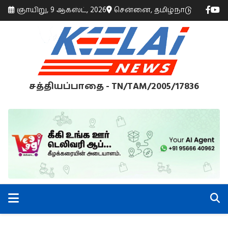
ஞாயிறு, 9 ஆகஸ்ட், 2026
சென்னை, தமிழ்நாடு
சத்தியப்பாதை - TN/TAM/2005/17836