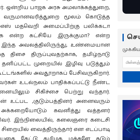
. ஒன்றிய பாஜக அரசு அமலாக்கத்துறை,
ும் வருமானவரித்துறை மூலம் கொடுத்த
்எஸ் மதவெறி அமைப்பிற்கு பலிக்கடா
ிமுக என்ற கட்சியே இருக்குமா? என்ற
செய
். இந்த அவலத்திலிருந்து, உண்மையான
முக்கி
திசை திருப்புவதற்காக, தமிழ்நாடு
தனிப்பட்ட முறையில் இழிவு படுத்தும்
ூட்டங்களில் அவதூறாகப் பேசிவருகிறார்.
ர்கள் உடல்நலம் பாதிக்கப்பட்டு நீண்ட
னையிலும் சிகிச்சை பெற்று வந்தார்.
் உட்பட ,குடும்பத்தினர் அனைவரும்
அக்கறையோடும் கவனித்து வத்தனர்
அறிவர். இந்நிலையில், கலைஞரை கடைசி
ச் சிறையில் வைத்திருந்தார் என எடப்பாடி
யதை கேட்டு தமிழக மக்களே கடும்