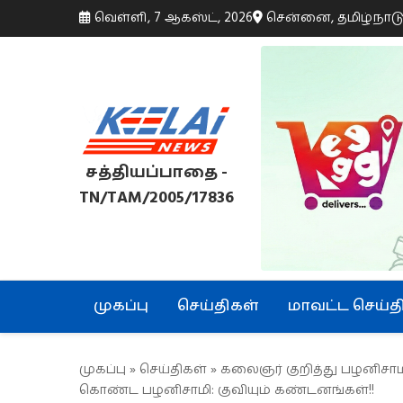
வெள்ளி, 7 ஆகஸ்ட், 2026
சென்னை, தமிழ்நாட
சத்தியப்பாதை -
TN/TAM/2005/17836
முகப்பு
செய்திகள்
மாவட்ட செய்த
முகப்பு
»
செய்திகள்
» கலைஞர் குறித்து பழனிசாம
கொண்ட பழனிசாமி: குவியும் கண்டனங்கள்!!