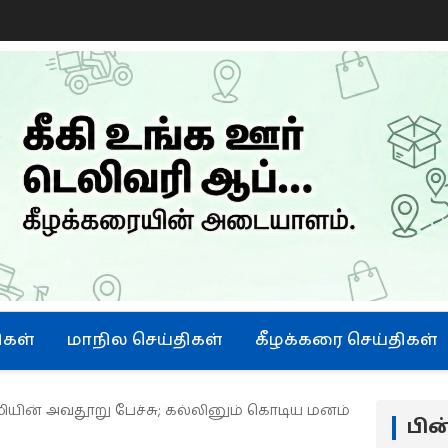
ு
ிகள்
மாநில செய்திகள்
கீழக்கரை செய்திகள்
ியின் அவதூறு பேச்சு; கல்லினும் கொடிய மனம்
பி