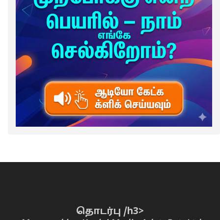
தொடர்பு /h3>