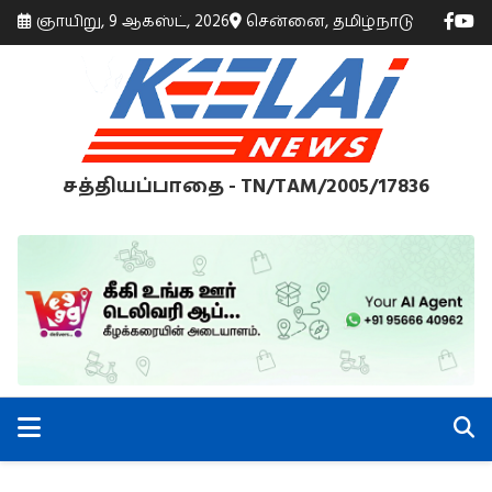
ஞாயிறு, 9 ஆகஸ்ட், 2026
சென்னை, தமிழ்நாடு
சத்தியப்பாதை - TN/TAM/2005/17836