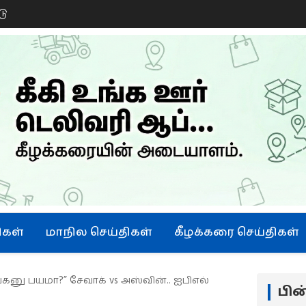
டு
ிகள்
மாநில செய்திகள்
கீழக்கரை செய்திகள்
னு பயமா?” சேவாக் vs அஸ்வின்.. ஐபிஎல்
பி