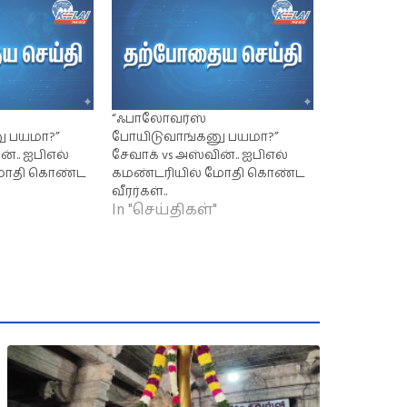
“ஃபாலோவர்ஸ்
ு பயமா?”
போயிடுவாங்கனு பயமா?”
ன்.. ஐபிஎல்
சேவாக் vs அஸ்வின்.. ஐபிஎல்
மோதி கொண்ட
கமண்டரியில் மோதி கொண்ட
வீரர்கள்..
In "செய்திகள்"