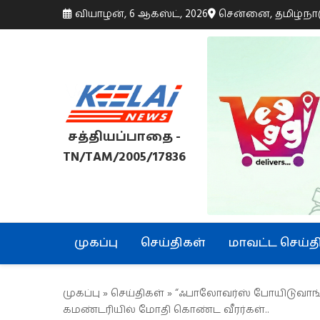
வியாழன், 6 ஆகஸ்ட், 2026
சென்னை, தமிழ்நா
சத்தியப்பாதை -
TN/TAM/2005/17836
முகப்பு
செய்திகள்
மாவட்ட செய்த
முகப்பு
»
செய்திகள்
» “ஃபாலோவர்ஸ் போயிடுவாங்க
கமண்டரியில் மோதி கொண்ட வீரர்கள்..