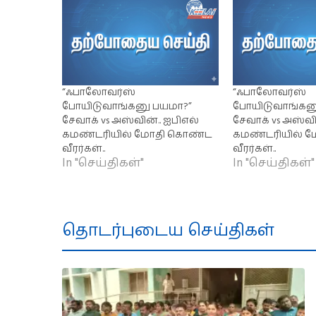
“ஃபாலோவர்ஸ்
“ஃபாலோவர்ஸ்
போயிடுவாங்கனு பயமா?”
போயிடுவாங்கன
சேவாக் vs அஸ்வின்.. ஐபிஎல்
சேவாக் vs அஸ்வி
கமண்டரியில் மோதி கொண்ட
கமண்டரியில் 
வீரர்கள்..
வீரர்கள்..
In "செய்திகள்"
In "செய்திகள்"
தொடர்புடைய செய்திகள்