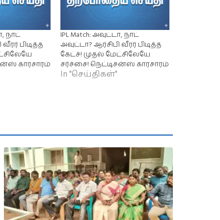
ா, நாட்
IPL Match: அவுட்டா, நாட்
வீரர் பிடித்த
அவுட்டா? ஆர்சிபி வீரர் பிடித்த
ேட்சிலேயே
கேட்ச்! முதல் மேட்சிலேயே
சன்ஸ் காரசாரம்
சர்ச்சை! நெட்டிசன்ஸ் காரசாரம்
In "செய்திகள்"