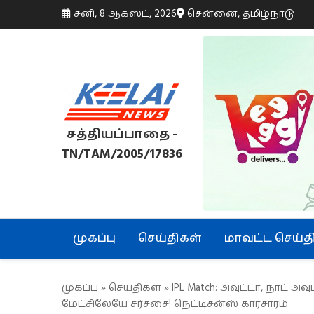
சனி, 8 ஆகஸ்ட், 2026
சென்னை, தமிழ்நாடு
சத்தியப்பாதை -
TN/TAM/2005/17836
முகப்பு
செய்திகள்
மாவட்ட செய்த
முகப்பு
»
செய்திகள்
» IPL Match: அவுட்டா, நாட் அவுட
மேட்சிலேயே சர்ச்சை! நெட்டிசன்ஸ் காரசாரம்