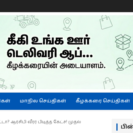
ிகள்
மாநில செய்திகள்
கீழக்கரை செய்திகள்
்டா? ஆர்சிபி வீரர் பிடித்த கேட்ச்! முதல்
பி