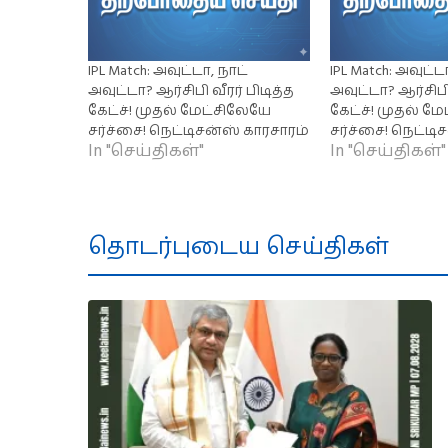
IPL Match: அவுட்டா, நாட்
IPL Match: அவுட்ட
அவுட்டா? ஆர்சிபி வீரர் பிடித்த
அவுட்டா? ஆர்சிபி 
கேட்ச்! முதல் மேட்சிலேயே
கேட்ச்! முதல் ம
சர்ச்சை! நெட்டிசன்ஸ் காரசாரம்
சர்ச்சை! நெட்டி
In "செய்திகள்"
In "செய்திகள்"
தொடர்புடைய செய்திகள்