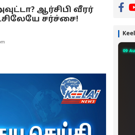
அவுட்டா? ஆர்சிபி வீரர்
ேட்சிலேயே சர்ச்சை!
Keel
 pm