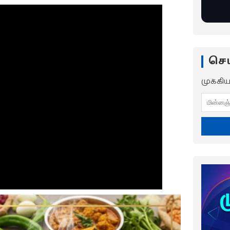
செய
முக்கி