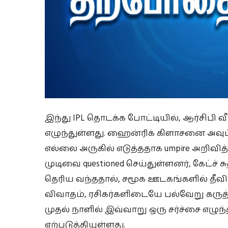
இந்து IPL தொடக்க போட்டியில், ஆர்சிபி வீரர
எழுந்துள்ளது. ஹைன்ரிக் கிளாசனை அவுட் 
எல்லை அருகில் எடுத்ததாக umpire அறிவித
முடிவை questioned செய்துள்ளனர், கேட்ச
தெரிய வந்ததால், சமூக ஊடகங்களில் தீவி
விவாதம், ரசிகர்களிடையே பல்வேறு கருத
முதல் நாளில் இவ்வாறு ஒரு சர்ச்சை எழுந்த
ஏற்படுத்தியுள்ளது.