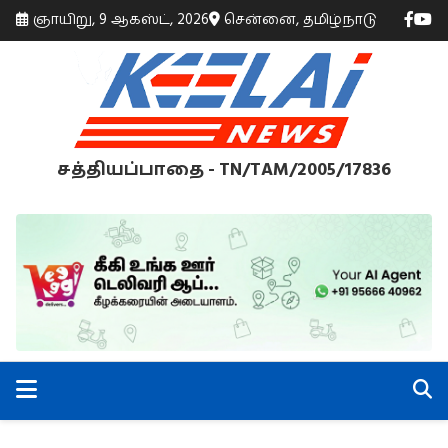
ஞாயிறு, 9 ஆகஸ்ட், 2026
சென்னை, தமிழ்நாடு
சத்தியப்பாதை - TN/TAM/2005/17836