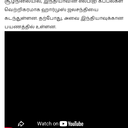
சூழ்நிலையில், இந்தியாவின் எல்பிஜி கப்பல்கள்
வெற்றிகரமாக ஹார்முஸ் ஜலசந்தியை
கடந்துள்ளன. தற்போது, அவை இந்தியாவுக்கான
பயணத்தில் உள்ளன.