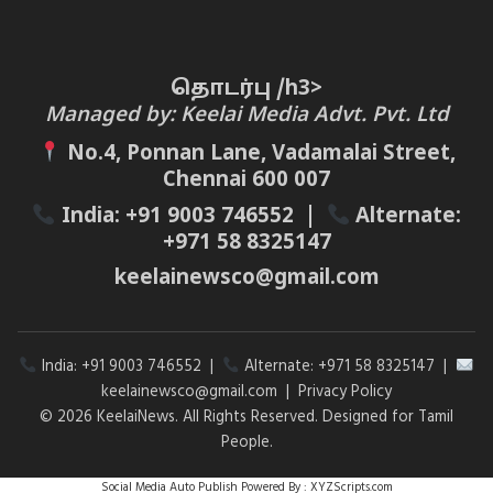
தொடர்பு /h3>
Managed by: Keelai Media Advt. Pvt. Ltd
No.4, Ponnan Lane, Vadamalai Street,
Chennai 600 007
India:
+91 9003 746552
|
Alternate:
+971 58 8325147
keelainewsco@gmail.com
India:
+91 9003 746552
|
Alternate:
+971 58 8325147
|
keelainewsco@gmail.com
|
Privacy Policy
© 2026 KeelaiNews. All Rights Reserved. Designed for Tamil
People.
Social Media Auto Publish
Powered By :
XYZScripts.com