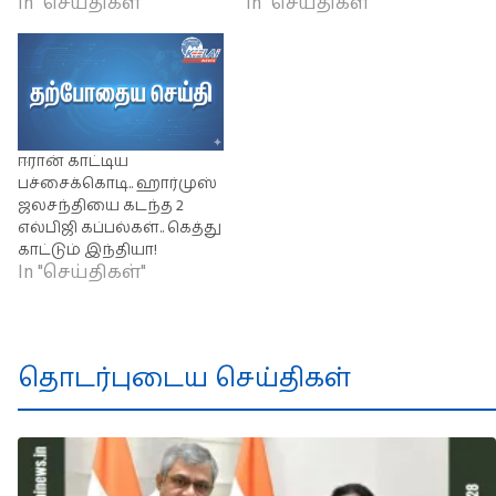
In "செய்திகள்"
In "செய்திகள்"
ஈரான் காட்டிய
பச்சைக்கொடி.. ஹார்முஸ்
ஜலசந்தியை கடந்த 2
எல்பிஜி கப்பல்கள்.. கெத்து
காட்டும் இந்தியா!
In "செய்திகள்"
தொடர்புடைய செய்திகள்