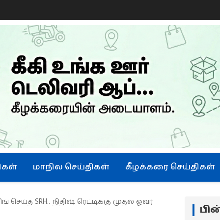
ிகள்
மாநில செய்திகள்
கீழக்கரை செய்திகள்
் செய்த SRH.. நிதிஷ் ரெட்டிக்கு முதல் ஓவர்
பி