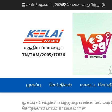
சனி, 8 ஆகஸ்ட், 2026
சென்னை, தமிழ்நாடு
சத்தியப்பாதை -
TN/TAM/2005/17836
முகப்பு
செய்திகள்
மாவட்ட செய்த
முகப்பு
»
செய்திகள்
» பந்துக்கு வலிக்காமல் பவுலிங
கொடுத்தால்! பாவம் காவ்யா மாறன்