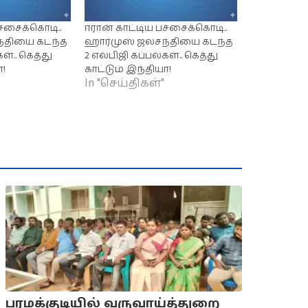
்சைக்கொடி..
ஈரான் காட்டிய பச்சைக்கொடி..
்தியை கடந்த
ஹார்முஸ் ஜலசந்தியை கடந்த
ள்.. கெத்து
2 எல்பிஜி கப்பல்கள்.. கெத்து
ா!
காட்டும் இந்தியா!
In "செய்திகள்"
பரமக்குடியில் வருவாய்த்துறை