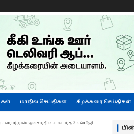
ு
ிகள்
மாநில செய்திகள்
கீழக்கரை செய்திகள்
டி.. ஹார்முஸ் ஜலசந்தியை கடந்த 2 எல்பிஜி
பி