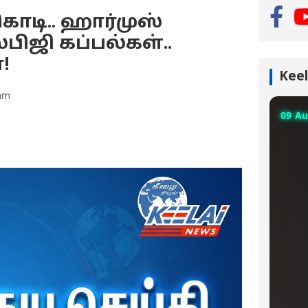
ொடி.. ஹார்முஸ்
பிஜி கப்பல்கள்..
!
Keel
 am