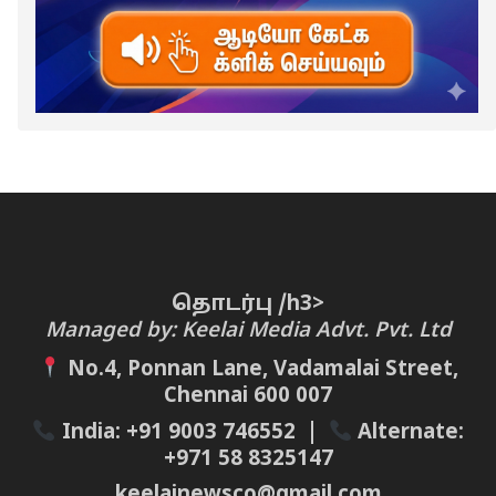
தொடர்பு /h3>
Managed by: Keelai Media Advt. Pvt. Ltd
No.4, Ponnan Lane, Vadamalai Street,
Chennai 600 007
India:
+91 9003 746552
|
Alternate:
+971 58 8325147
keelainewsco@gmail.com