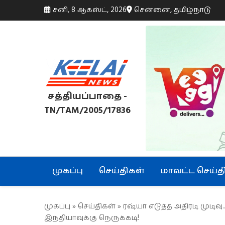
சனி, 8 ஆகஸ்ட், 2026
சென்னை, தமிழ்நாடு
சத்தியப்பாதை -
TN/TAM/2005/17836
முகப்பு
செய்திகள்
மாவட்ட செய்த
முகப்பு
»
செய்திகள்
» ரஷ்யா எடுத்த அதிரடி முடிவு
இந்தியாவுக்கு நெருக்கடி!