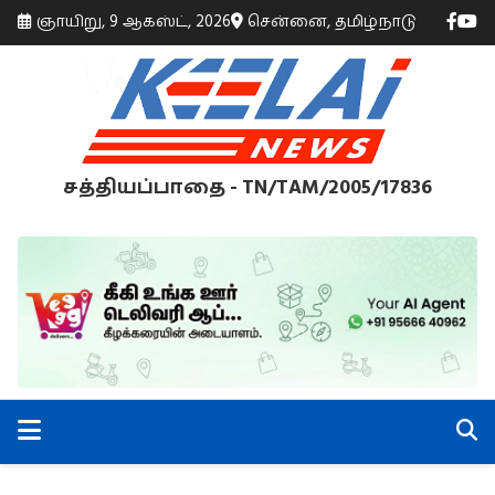
ஞாயிறு, 9 ஆகஸ்ட், 2026
சென்னை, தமிழ்நாடு
சத்தியப்பாதை - TN/TAM/2005/17836