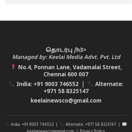
தொடர்பு /h3>
Managed by: Keelai Media Advt. Pvt. Ltd
No.4, Ponnan Lane, Vadamalai Street,
Chennai 600 007
India:
+91 9003 746552
|
Alternate:
+971 58 8325147
keelainewsco@gmail.com
India:
+91 9003 746552
|
Alternate:
+971 58 8325147
|
keelainewsco@gmail.com
|
Privacy Policy