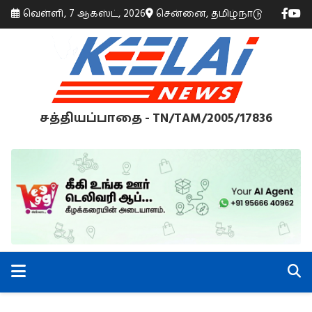
வெள்ளி, 7 ஆகஸ்ட், 2026
சென்னை, தமிழ்நாடு
சத்தியப்பாதை - TN/TAM/2005/17836