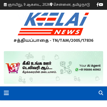
ஞாயிறு, 9 ஆகஸ்ட், 2026
சென்னை, தமிழ்நாடு
சத்தியப்பாதை - TN/TAM/2005/17836