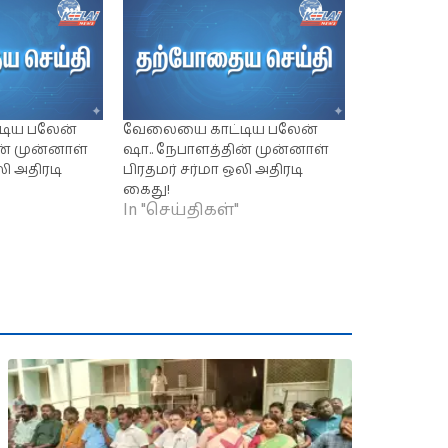
ிய பலேன்
வேலையை காட்டிய பலேன்
ன் முன்னாள்
ஷா.. நேபாளத்தின் முன்னாள்
லி அதிரடி
பிரதமர் சர்மா ஒலி அதிரடி
கைது!
In "செய்திகள்"