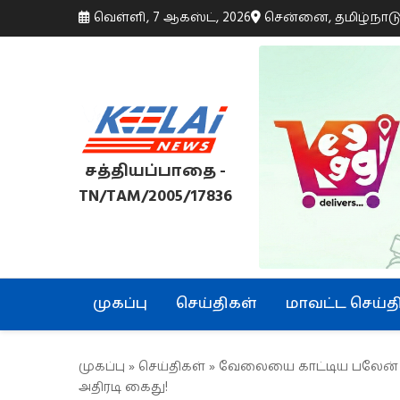
வெள்ளி, 7 ஆகஸ்ட், 2026
சென்னை, தமிழ்நாட
சத்தியப்பாதை -
TN/TAM/2005/17836
முகப்பு
செய்திகள்
மாவட்ட செய்த
முகப்பு
»
செய்திகள்
» வேலையை காட்டிய பலேன் ஷா
அதிரடி கைது!