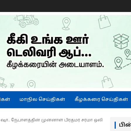
ு
ிகள்
மாநில செய்திகள்
கீழக்கரை செய்திகள்
.. நேபாளத்தின் முன்னாள் பிரதமர் சர்மா ஒலி
பி