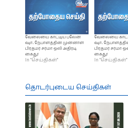
வேலையை காட்டிய பலேன்
வேலையை காட்ட
ஷா.. நேபாளத்தின் முன்னாள்
ஷா.. நேபாளத்தி
பிரதமர் சர்மா ஒலி அதிரடி
பிரதமர் சர்மா ஒ
கைது!
கைது!
In "செய்திகள்"
In "செய்திகள்"
தொடர்புடைய செய்திகள்