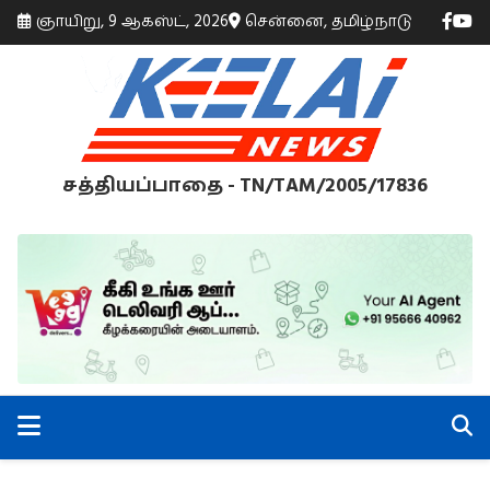
ஞாயிறு, 9 ஆகஸ்ட், 2026
சென்னை, தமிழ்நாடு
சத்தியப்பாதை - TN/TAM/2005/17836