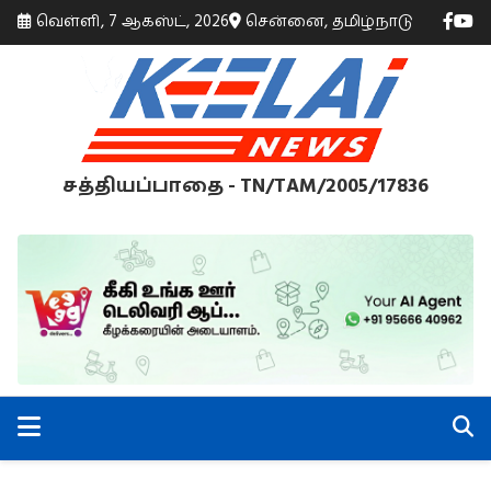
வெள்ளி, 7 ஆகஸ்ட், 2026
சென்னை, தமிழ்நாடு
சத்தியப்பாதை - TN/TAM/2005/17836