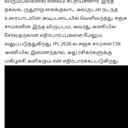
விரும்பவில்லை எனவும் கூறியுள்ளார். இந்த
தகவல், ருதுராஜ் கைக்குவாட் அவருடன் நடந்த
உரையாடலின் அடிப்படையில் வெளிவந்தது. சஞ்சு
சாம்சனின் இந்த விருப்பம், அவரது அணியில்
சேர்வதற்கான எதிர்பார்ப்புகளை மேலும்
வலுப்படுத்துகிறது. IPL 2026-ல் சஞ்சு சாம்சன் CSK
அணியில் இணைந்தால், அது ரசிகர்களுக்கு
மகிழ்ச்சி அளிக்கும் என எதிர்பார்க்கப்படுகிறது.