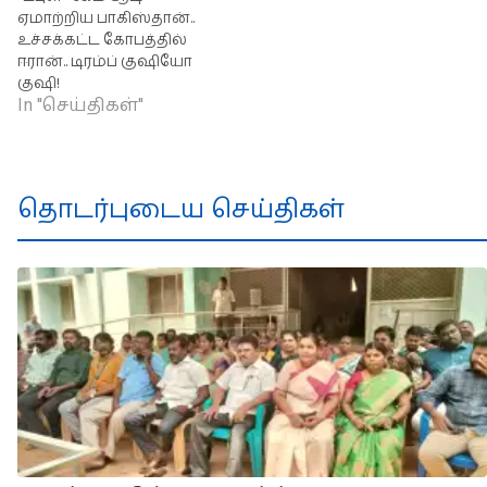
ஏமாற்றிய பாகிஸ்தான்..
உச்சக்கட்ட கோபத்தில்
ஈரான்.. டிரம்ப் குஷியோ
குஷி!
In "செய்திகள்"
தொடர்புடைய செய்திகள்