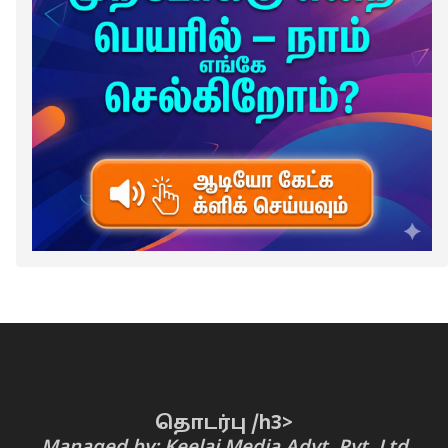
தொடர்பு /h3>