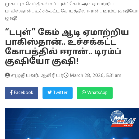
முகப்பு
»
செய்திகள்
» “டபுள்” கேம் ஆடி ஏமாற்றிய
பாகிஸ்தான்.. உச்சக்கட்ட கோபத்தில் ஈரான்.. டிரம்ப் குஷியோ
குஷி!
“டபுள்” கேம் ஆடி ஏமாற்றிய
பாகிஸ்தான்.. உச்சக்கட்ட
கோபத்தில் ஈரான்.. டிரம்ப்
குஷியோ குஷி!
எழுதியவர்: ஆசிரியர்
March 28, 2026, 5:31 am
Facebook
Twitter
WhatsApp