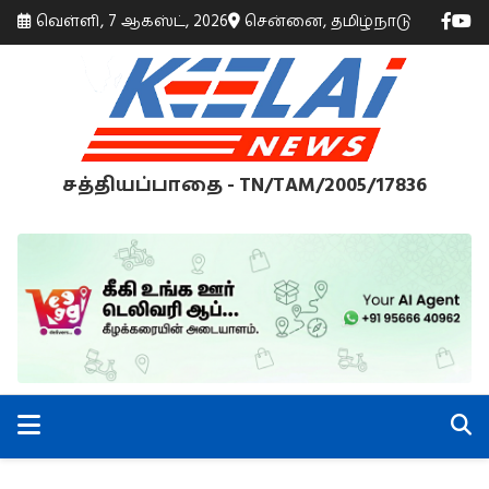
வெள்ளி, 7 ஆகஸ்ட், 2026
சென்னை, தமிழ்நாடு
சத்தியப்பாதை - TN/TAM/2005/17836