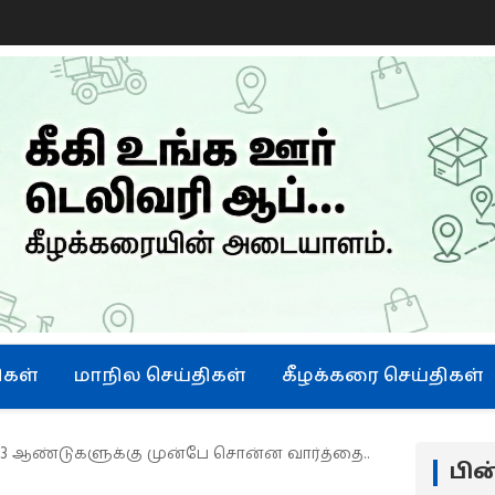
ிகள்
மாநில செய்திகள்
கீழக்கரை செய்திகள்
. 3 ஆண்டுகளுக்கு முன்பே சொன்ன வார்த்தை..
பி