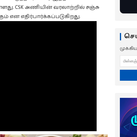
ுள்ளது. CSK அணியின் வரலாற்றில் சஞ்சு
் என எதிர்பார்க்கப்படுகிறது.
செய
முக்கி