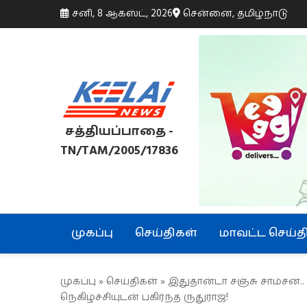
சனி, 8 ஆகஸ்ட், 2026
சென்னை, தமிழ்நாடு
சத்தியப்பாதை -
TN/TAM/2005/17836
முகப்பு
செய்திகள்
மாவட்ட செய்த
முகப்பு
»
செய்திகள்
» இதுதான்டா சஞ்சு சாம்சன்.
நெகிழ்ச்சியுடன் பகிர்ந்த ருதுராஜ்!