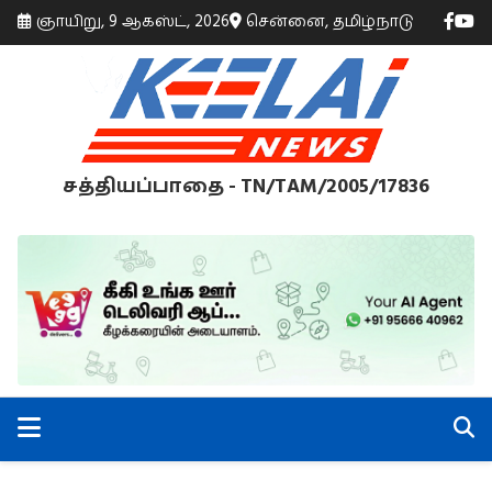
ஞாயிறு, 9 ஆகஸ்ட், 2026
சென்னை, தமிழ்நாடு
சத்தியப்பாதை - TN/TAM/2005/17836