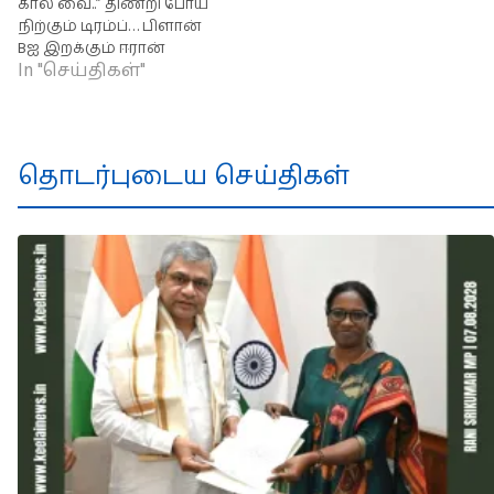
கால் வை..” திணறி போய்
நிற்கும் டிரம்ப்… பிளான்
Bஐ இறக்கும் ஈரான்
In "செய்திகள்"
தொடர்புடைய செய்திகள்