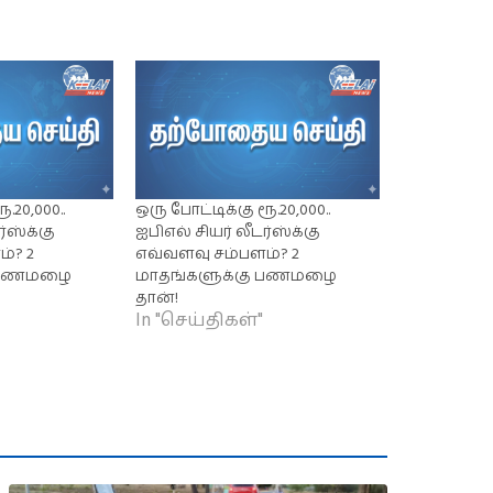
.20,000..
ஒரு போட்டிக்கு ரூ.20,000..
ர்ஸ்க்கு
ஐபிஎல் சியர் லீடர்ஸ்க்கு
்? 2
எவ்வளவு சம்பளம்? 2
ு பணமழை
மாதங்களுக்கு பணமழை
தான்!
In "செய்திகள்"