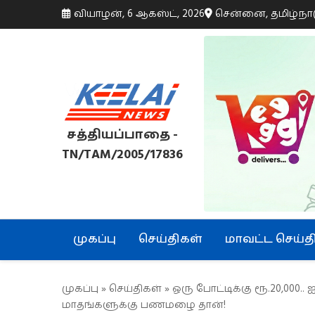
வியாழன், 6 ஆகஸ்ட், 2026
சென்னை, தமிழ்நா
சத்தியப்பாதை -
TN/TAM/2005/17836
முகப்பு
செய்திகள்
மாவட்ட செய்த
முகப்பு
»
செய்திகள்
» ஒரு போட்டிக்கு ரூ.20,000.. 
மாதங்களுக்கு பணமழை தான்!