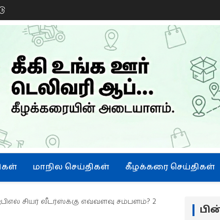
டு
ிகள்
மாநில செய்திகள்
கீழக்கரை செய்திகள்
ஐபிஎல் சியர் லீடர்ஸ்க்கு எவ்வளவு சம்பளம்? 2
பி