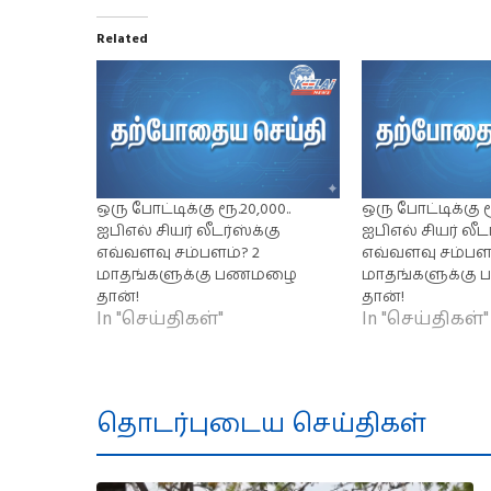
Related
ஒரு போட்டிக்கு ரூ.20,000..
ஒரு போட்டிக்கு ரூ
ஐபிஎல் சியர் லீடர்ஸ்க்கு
ஐபிஎல் சியர் லீட
எவ்வளவு சம்பளம்? 2
எவ்வளவு சம்பளம
மாதங்களுக்கு பணமழை
மாதங்களுக்க
தான்!
தான்!
In "செய்திகள்"
In "செய்திகள்"
தொடர்புடைய செய்திகள்