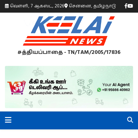
வெள்ளி, 7 ஆகஸ்ட், 2026
சென்னை, தமிழ்நாடு
சத்தியப்பாதை - TN/TAM/2005/17836