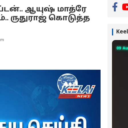
டன்.. ஆயுஷ் மாத்ரே
ம்.. ருதுராஜ் கொடுத்த
Keel
pm