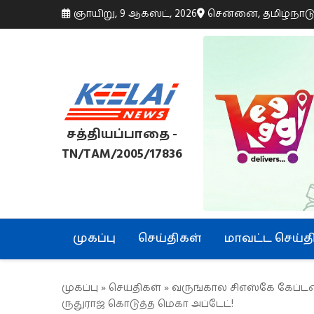
ஞாயிறு, 9 ஆகஸ்ட், 2026
சென்னை, தமிழ்நாட
சத்தியப்பாதை -
TN/TAM/2005/17836
முகப்பு
செய்திகள்
மாவட்ட செய்த
முகப்பு
»
செய்திகள்
» வருங்கால சிஎஸ்கே கேப்டன்..
ருதுராஜ் கொடுத்த மெகா அப்டேட்!