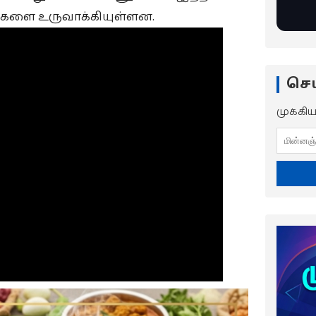
்புகளை உருவாக்கியுள்ளன.
செய
முக்கி