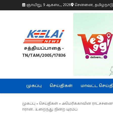
ஞாயிறு, 9 ஆகஸ்ட், 2026
சென்னை, தமிழ்நாட
சத்தியப்பாதை -
TN/TAM/2005/17836
முகப்பு
செய்திகள்
மாவட்ட செய்த
முகப்பு
»
செய்திகள்
» அமெரிக்காவின் ராட்சசனையே
ஈரான்.. உறைந்து நின்ற டிரம்ப்