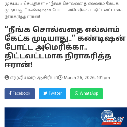
முகப்பு
»
செய்திகள்
» “நீங்க சொல்வதை எல்லாம் கேட்க
முடியாது..” கண்டிஷன் போட்ட அமெரிக்கா.. திட்டவட்டமாக
நிராகரித்த ஈரான்!
“நீங்க சொல்வதை எல்லாம்
கேட்க முடியாது..” கண்டிஷன்
போட்ட அமெரிக்கா..
திட்டவட்டமாக நிராகரித்த
ஈரான்!
எழுதியவர்: ஆசிரியர்
March 26, 2026, 1:31 pm
Facebook
Twitter
WhatsApp