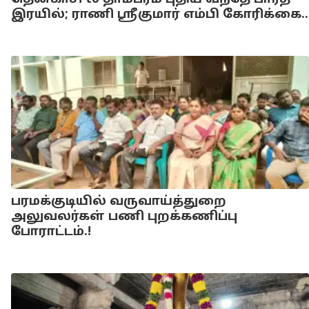
தென்காசி to தாம்பரம் புதிய வந்தே பாரத்
இரயில்; ராணி ஸ்ரீகுமார் எம்பி கோரிக்கை..
பரமக்குடியில் வருவாய்த்துறை
அலுவலர்கள் பணி புறக்கணிப்பு
போராட்டம்.!