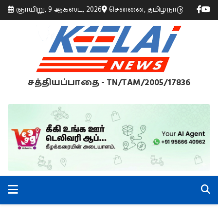
ஞாயிறு, 9 ஆகஸ்ட், 2026
சென்னை, தமிழ்நாடு
சத்தியப்பாதை - TN/TAM/2005/17836