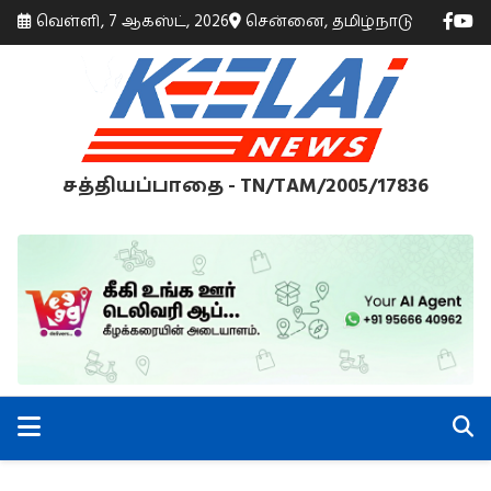
வெள்ளி, 7 ஆகஸ்ட், 2026
சென்னை, தமிழ்நாடு
சத்தியப்பாதை - TN/TAM/2005/17836