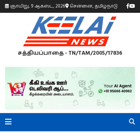
ஞாயிறு, 9 ஆகஸ்ட், 2026
சென்னை, தமிழ்நாடு
சத்தியப்பாதை - TN/TAM/2005/17836