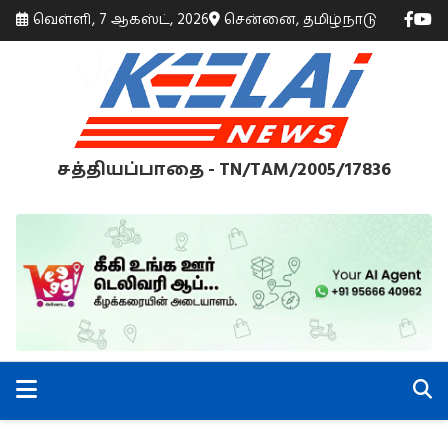
வெள்ளி, 7 ஆகஸ்ட், 2026
சென்னை, தமிழ்நாடு
சத்தியப்பாதை - TN/TAM/2005/17836