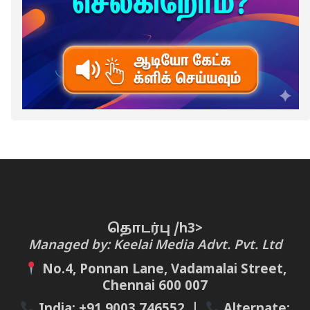
தொடர்பு /h3>
Managed by: Keelai Media Advt. Pvt. Ltd
No.4, Ponnan Lane, Vadamalai Street,
Chennai 600 007
India:
+91 9003 746552
|
Alternate: