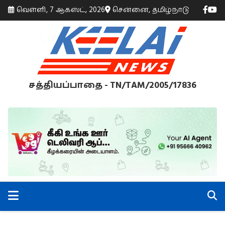
வெள்ளி, 7 ஆகஸ்ட், 2026
சென்னை, தமிழ்நாடு
சத்தியப்பாதை - TN/TAM/2005/17836