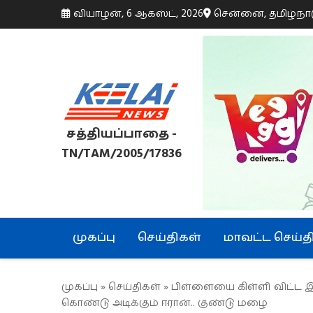
வியாழன், 6 ஆகஸ்ட், 2026
சென்னை, தமிழ்நா
சத்தியப்பாதை -
TN/TAM/2005/17836
முகப்பு
செய்திகள்
மாவட்ட செய்த
முகப்பு
»
செய்திகள்
» பிள்ளையை கிள்ளி விட்ட இ
கொண்டு அடிக்கும் ஈரான்.. குண்டு மழை