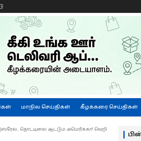
டு
ிகள்
மாநில செய்திகள்
கீழக்கரை செய்திகள்
ஸ்ரேல்.. தொட்டிலை ஆட்டும் அமெரிக்கா! வெறி
பி