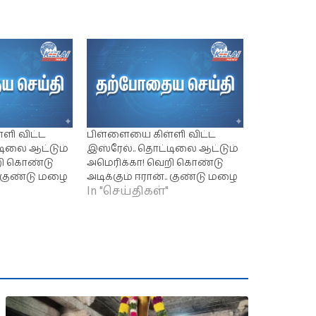
ளி விட்ட
பிள்ளையை கிள்ளி விட்ட
டிலை ஆட்டும்
இஸ்ரேல்.. தொட்டிலை ஆட்டும்
றி கொண்டு
அமெரிக்கா! வெறி கொண்டு
.. குண்டு மழை
அடிக்கும் ஈரான்.. குண்டு மழை
In "செய்திகள்"