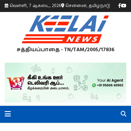
வெள்ளி, 7 ஆகஸ்ட், 2026
சென்னை, தமிழ்நாடு
சத்தியப்பாதை - TN/TAM/2005/17836