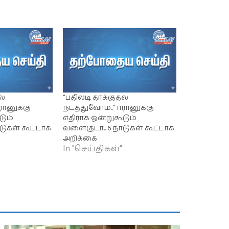
ல்
“பதிலடி தாக்குதல்
ரானுக்கு
நடத்துவோம்..” ஈரானுக்கு
டும்
எதிராக ஒன்றுகூடும்
டுகள் கூட்டாக
வளைகுடா.. 6 நாடுகள் கூட்டாக
அறிக்கை
In "செய்திகள்"