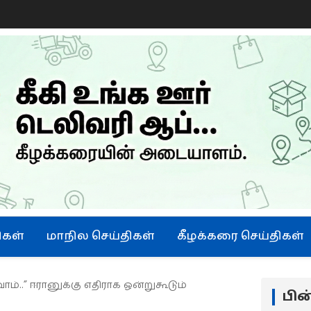
ு
ிகள்
மாநில செய்திகள்
கீழக்கரை செய்திகள்
ோம்..” ஈரானுக்கு எதிராக ஒன்றுகூடும்
பி