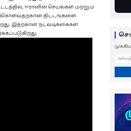
்டத்தில், ஈரானின் செயல்கள் மற்றும்
ர்கொள்வதற்கான திட்டங்களை
கிறது. இதற்கான நடவடிக்கைகள்
க்கப்படுகிறது.
செய
முக்கி