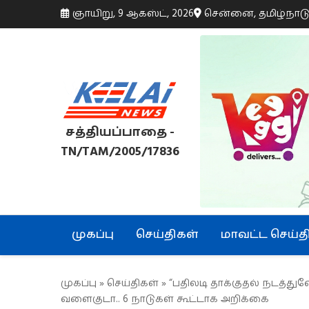
ஞாயிறு, 9 ஆகஸ்ட், 2026
சென்னை, தமிழ்நாட
சத்தியப்பாதை -
TN/TAM/2005/17836
முகப்பு
செய்திகள்
மாவட்ட செய்த
முகப்பு
»
செய்திகள்
» “பதிலடி தாக்குதல் நடத்துவ
வளைகுடா.. 6 நாடுகள் கூட்டாக அறிக்கை