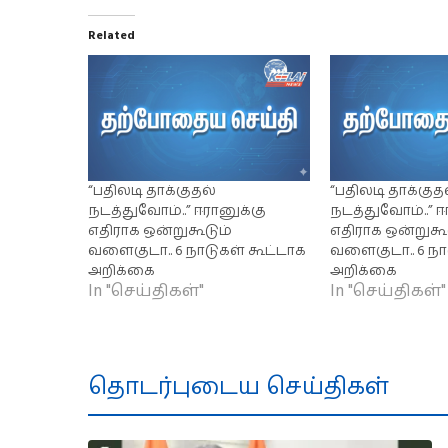
Related
“பதிலடி தாக்குதல்
“பதிலடி தாக்குத
நடத்துவோம்..” ஈரானுக்கு
நடத்துவோம்..” ஈ
எதிராக ஒன்றுகூடும்
எதிராக ஒன்றுகூ
வளைகுடா.. 6 நாடுகள் கூட்டாக
வளைகுடா.. 6 நா
அறிக்கை
அறிக்கை
In "செய்திகள்"
In "செய்திகள்"
தொடர்புடைய செய்திகள்