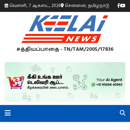
வெள்ளி, 7 ஆகஸ்ட், 2026
சென்னை, தமிழ்நாடு
சத்தியப்பாதை - TN/TAM/2005/17836