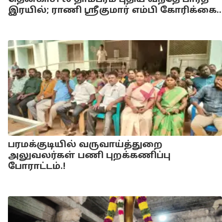
தென்காசி to தாம்பரம் புதிய வந்தே பாரத்
இரயில்; ராணி ஸ்ரீகுமார் எம்பி கோரிக்கை..
பரமக்குடியில் வருவாய்த்துறை
அலுவலர்கள் பணி புறக்கணிப்பு
போராட்டம்.!